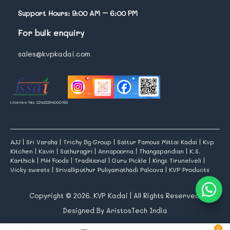
Support Hours: 9:00 AM – 6:00 PM
For bulk enquiry
sales@kvpkadai.com
License No: 22422294000163
AJJ
|
Sri Varaha
|
Trichy Bg Group
|
Sattur Famous Mittai Kadai
|
Kvp
Kitchen
|
Kavin
|
Sathuragiri
|
Annapoorna
|
Thangapandian
|
K.S.
Karthick
|
MH Foods
|
Traditional
|
Guru Pickle
|
Kings Tirunelveli
|
Vicky sweets
|
Srivalliputhur Puliyamathadi Palcova
|
KVP Products
Copyright © 2026. KVP Kadai | All Rights Reserved.
Designed By AristosTech India
0