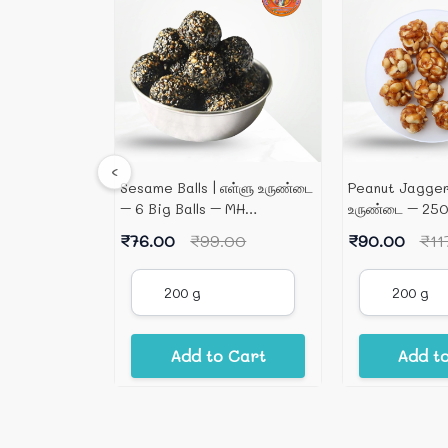
‹
rthik |
Sesame Balls | எள்ளு உருண்டை
Peanut Jagger
மிட்டாய்
– 6 Big Balls – MH
உருண்டை – 25
(Authentic & Pure)
தங்கப்பாண்டியன் 
4.00
₹76.00
₹99.00
₹90.00
₹11
 Cart
Add to Cart
Add t