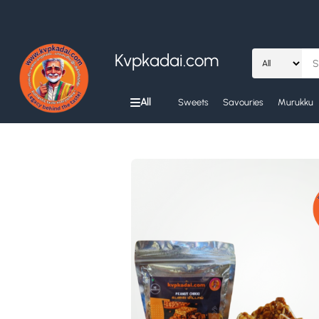
Kvpkadai.com
All
Sweets
Savouries
Murukku