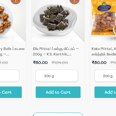
y Balls | கடலை
Ellu Mittai | எள்ளு மிட்டாய் –
Koko Mittai, K
0g –
200g – K.S. Karthik,
கார்த்திக் கோக
ஸ்வீட்ஸ்
Kovilpatti
7.00
₹80.00
₹104.00
₹80.00
₹1
o Cart
Add to Cart
Add t