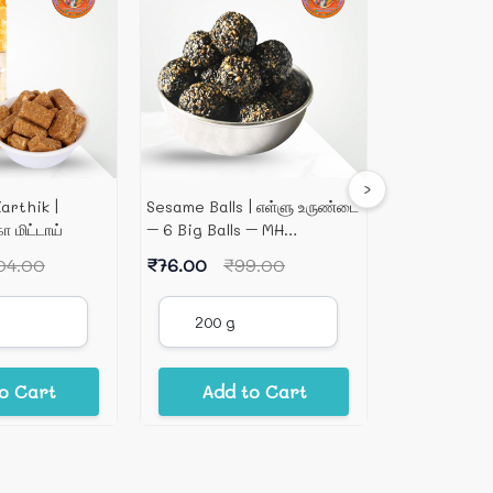
›
arthik |
Sesame Balls | எள்ளு உருண்டை
Peanut Jagge
ோ மிட்டாய்
– 6 Big Balls – MH
உருண்டை – 2
(Authentic & Pure)
தங்கப்பாண்டியன
04.00
₹76.00
₹99.00
₹90.00
₹
o Cart
Add to Cart
Add 