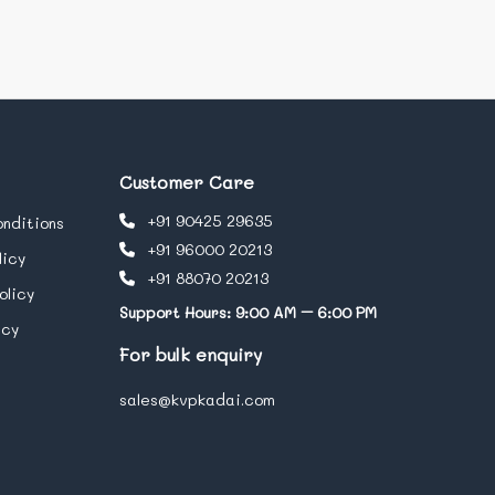
Customer Care
+91 90425 29635
nditions
+91 96000 20213
licy
+91 88070 20213
olicy
Support Hours: 9:00 AM – 6:00 PM
icy
For bulk enquiry
sales@kvpkadai.com