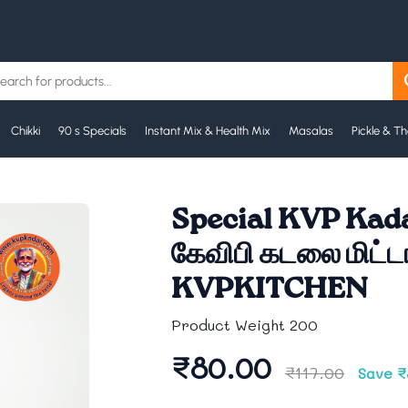
🪔
Chikki
90 s Specials
Instant Mix & Health Mix
Masalas
Pickle & T
Special KVP Kadala
கேவிபி கடலை மிட்ட
KVPKITCHEN
Product Weight 200
₹80.00
₹117.00
Save ₹