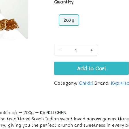
Quantity
200 g
-
+
Add to Cart
Category:
Chikki
Brand:
Kvp Kit
டலை மிட்டாய் – 200g – KVPKITCHEN
e traditional South Indian sweet loved across generations. 
ry, giving you the perfect crunch and sweetness in every b