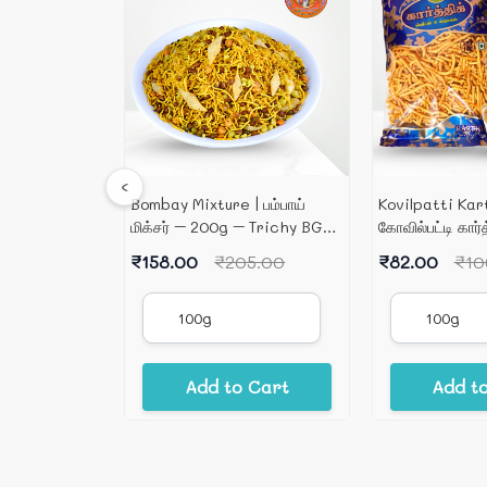
‹
னி மிக்சர் –
Bombay Mixture | பம்பாய்
Kovilpatti Kar
pandiyan
மிக்சர் – 200g – Trichy BG
கோவில்பட்டி கார்
Group
250g
6.00
₹158.00
₹205.00
₹82.00
₹10
 Cart
Add to Cart
Add t