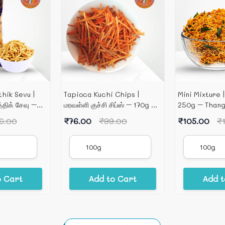
thik Sevu |
Tapioca Kuchi Chips |
Mini Mixture | 
த்திக் சேவு –
மரவள்ளி குச்சி சிப்ஸ் – 170g –
250g – Than
Annapoorna
6.00
₹76.00
₹99.00
₹105.00
₹
o Cart
Add to Cart
Add t