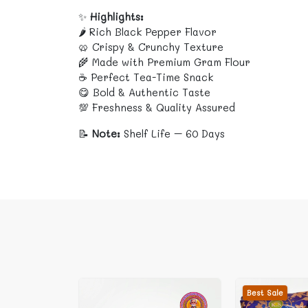
✨
Highlights:
🌶️ Rich Black Pepper Flavor
🥨 Crispy & Crunchy Texture
🌾 Made with Premium Gram Flour
☕ Perfect Tea-Time Snack
😋 Bold & Authentic Taste
💯 Freshness & Quality Assured
📝
Note:
Shelf Life – 60 Days
Best Sale