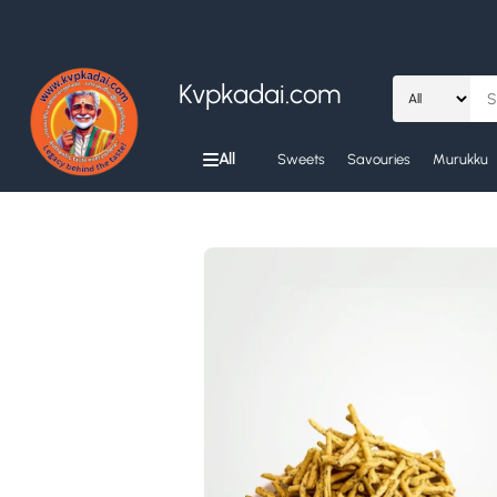
Kvpkadai.com
All
Sweets
Savouries
Murukku