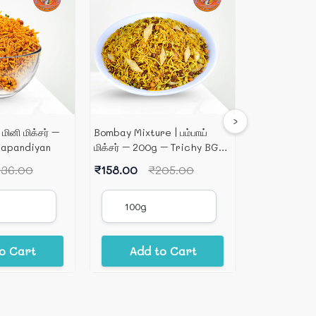
›
மினி மிக்சர் –
Bombay Mixture | பம்பாய்
Kovilpatti K
gapandiyan
மிக்சர் – 200g – Trichy BG
கோவில்பட்டி கா
Group
250g
136.00
₹158.00
₹205.00
₹82.00
₹
o Cart
Add to Cart
Add 