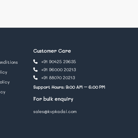
Customer Care
+91 90425 29635
nditions
+91 96000 20213
licy
+91 88070 20213
olicy
Support Hours: 9:00 AM – 6:00 PM
icy
For bulk enquiry
sales@kvpkadai.com