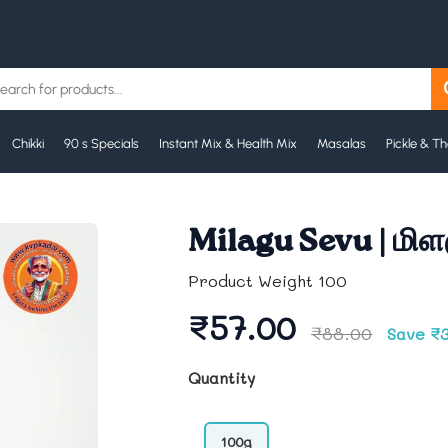
Chikki
90 s Specials
Instant Mix & Health Mix
Masalas
Pickle & T
Milagu Sevu | மிள
Product Weight 100
₹57.00
₹88.00
Save ₹
Quantity
100g