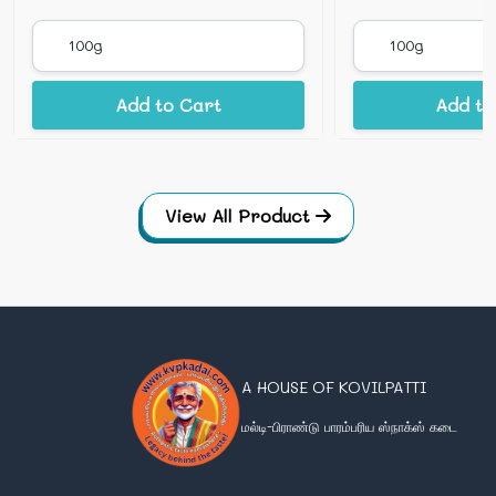
Add to Cart
Add to
View All Product
A HOUSE OF KOVILPATTI
மல்டி-பிராண்டு பாரம்பரிய ஸ்நாக்ஸ் கடை