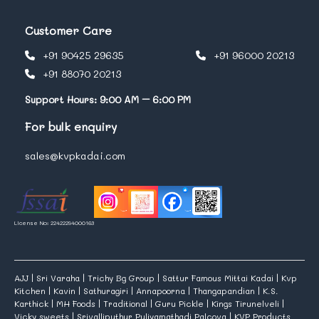
Customer Care
+91 90425 29635
+91 96000 20213
+91 88070 20213
Support Hours: 9:00 AM – 6:00 PM
For bulk enquiry
sales@kvpkadai.com
License No: 22422294000163
AJJ
|
Sri Varaha
|
Trichy Bg Group
|
Sattur Famous Mittai Kadai
|
Kvp
Kitchen
|
Kavin
|
Sathuragiri
|
Annapoorna
|
Thangapandian
|
K.S.
Karthick
|
MH Foods
|
Traditional
|
Guru Pickle
|
Kings Tirunelveli
|
Vicky sweets
|
Srivalliputhur Puliyamathadi Palcova
|
KVP Products