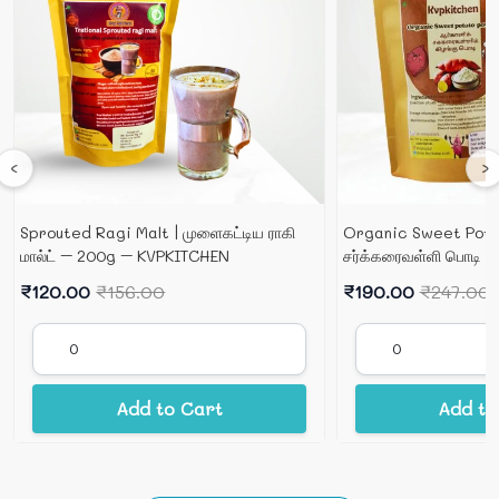
‹
›
Sprouted Ragi Malt | முளைகட்டிய ராகி
Organic Sweet Pota
மால்ட் – 200g – KVPKITCHEN
சர்க்கரைவள்ளி பொடி 
KVPKITCHEN
₹120.00
₹156.00
₹190.00
₹247.00
Add to Cart
Add to