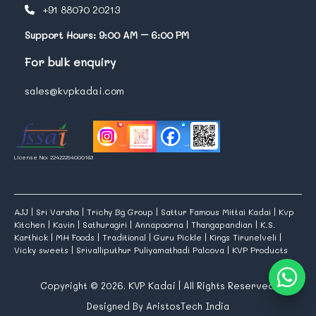
+91 88070 20213
Support Hours: 9:00 AM – 6:00 PM
For bulk enquiry
sales@kvpkadai.com
License No: 22422294000163
AJJ
|
Sri Varaha
|
Trichy Bg Group
|
Sattur Famous Mittai Kadai
|
Kvp
Kitchen
|
Kavin
|
Sathuragiri
|
Annapoorna
|
Thangapandian
|
K.S.
Karthick
|
MH Foods
|
Traditional
|
Guru Pickle
|
Kings Tirunelveli
|
Vicky sweets
|
Srivalliputhur Puliyamathadi Palcova
|
KVP Products
Copyright © 2026. KVP Kadai | All Rights Reserved.
Designed By AristosTech India