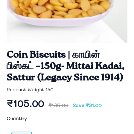
Coin Biscuits | காயின்
பிஸ்கட் –150g- Mittai Kadai,
Sattur (Legacy Since 1914)
Product Weight 150
₹105.00
₹136.00
Save ₹31.00
Quantity