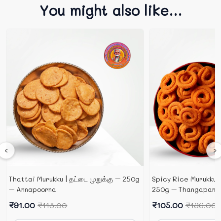
You might also like...
‹
›
Thattai Murukku | தட்டை முறுக்கு – 250g
Spicy Rice Murukku | 
– Annapoorna
250g – Thangapand
₹91.00
₹118.00
₹105.00
₹136.00